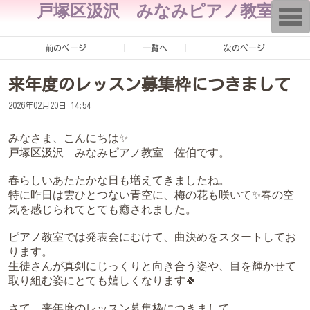
戸塚区汲沢 みなみピアノ教室
T
o
g
g
前のページ
一覧へ
次のページ
l
e
n
来年度のレッスン募集枠につきまして
a
v
i
2026年02月20日 14:54
g
a
みなさま、こんにちは✨
t
i
戸塚区汲沢 みなみピアノ教室 佐伯です。
o
n
春らしいあたたかな日も増えてきましたね。
特に昨日は雲ひとつない青空に、梅の花も咲いて✨春の空
気を感じられてとても癒されました。
ピアノ教室では発表会にむけて、曲決めをスタートしてお
ります。
生徒さんが真剣にじっくりと向き合う姿や、目を輝かせて
取り組む姿にとても嬉しくなります🍀
さて、来年度のレッスン募集枠につきまして