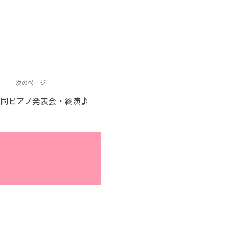
次のページ
合同ピアノ発表会・終演♪