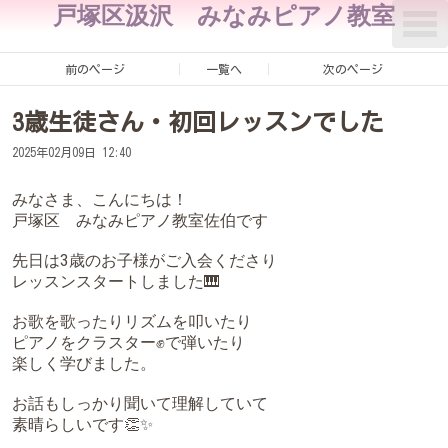
戸塚区汲沢 みなみピアノ教室
T
o
g
g
前のページ
一覧へ
次のページ
l
e
n
3歳生徒さん・初回レッスンでした
a
v
i
2025年02月09日 12:40
g
a
みなさま、こんにちは！
t
i
戸塚区 みなみピアノ教室佐伯です
o
n
先日は3歳のお子様がご入会くださり
レッスンスタートしました🎹
お歌を歌ったりリズムを叩いたり
ピアノをクラスター✊で弾いたり
楽しく学びました。
お話もしっかり聞いて理解していて
素晴らしいです👏✨