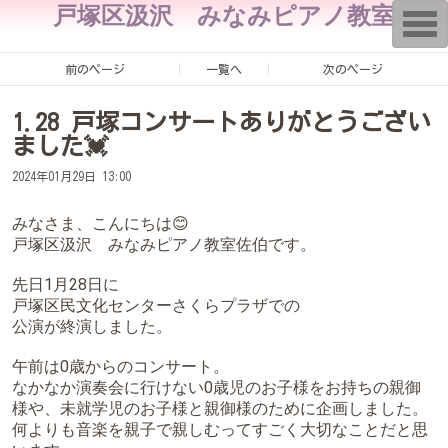
戸塚区汲沢 みなみピアノ教室
T
o
g
g
前のページ
一覧へ
次のページ
l
e
n
1.28 戸塚コンサートありがとうござい
a
v
ました💓
i
g
2024年01月29日 13:00
a
t
i
みなさま、こんにちは😊
o
戸塚区汲沢 みなみピアノ教室佐伯です。
n
先日1月28日に
戸塚区民文化センターさくらプラザでの
公演が終演しました。
午前は0歳からのコンサート。
なかなか演奏会に行けない0歳児のお子様をお持ちの親御
様や、未就学児のお子様と親御様のために企画しました。
何よりも音楽を親子で親しむってすごく大切なことだと思