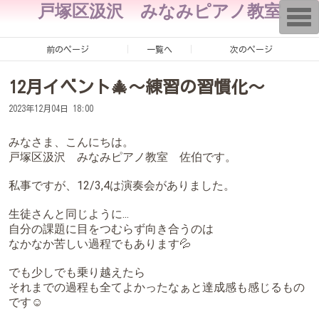
戸塚区汲沢 みなみピアノ教室
T
o
g
g
前のページ
一覧へ
次のページ
l
e
n
12月イベント🎄〜練習の習慣化〜
a
v
i
2023年12月04日 18:00
g
a
みなさま、こんにちは。
t
i
戸塚区汲沢 みなみピアノ教室 佐伯です。
o
n
私事ですが、12/3,4は演奏会がありました。
生徒さんと同じように...
自分の課題に目をつむらず向き合うのは
なかなか苦しい過程でもあります💦
でも少しでも乗り越えたら
それまでの過程も全てよかったなぁと達成感も感じるもの
です☺️